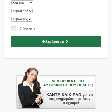
7 θέσεις +
Φιλτράρισμα