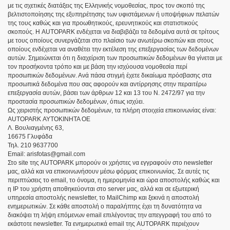
με τις σχετικές διατάξεις της Ελληνικής νομοθεσίας, προς τον σκοπό της
βελτιστοποίησης της εξυπηρέτησης των υφιστάμενων ή υποψήφιων πελατών
της τους καθώς και για προωθητικούς, ερευνητικούς και στατιστικούς
σκοπούς. Η AUTOPARK ενδέχεται να διαβιβάζει τα δεδομένα αυτά σε τρίτους
με τους οποίους συνεργάζεται στο πλαίσιο των ανωτέρω σκοπών και στους
οποίους ενδέχεται να αναθέτει την εκτέλεση της επεξεργασίας των δεδομένων
αυτών. Σημειώνεται ότι η διαχείριση των προσωπικών δεδομένων θα γίνεται με
τον προσήκοντα τρόπο και με βάση την ισχύουσα νομοθεσία περί
προσωπικών δεδομένων. Ανά πάσα στιγμή έχετε δικαίωμα πρόσβασης στα
προσωπικά δεδομένα που σας αφορούν και αντίρρησης στην περαιτέρω
επεξεργασία αυτών, βάσει των άρθρων 12 και 13 του Ν. 2472/97 για την
προστασία προσωπικών δεδομένων, όπως ισχύει.
Ως χειριστής προσωπικών δεδομένων, τα πλήρη στοιχεία επικοινωνίας είναι:
AUTOPARK ΑΥΤΟΚΙΝΗΤΑ OE
Λ. Βουλιαγμένης 63,
16675 Γλυφάδα
Τηλ. 210 9637700
Email: arisfotas@gmail.com
Στο site της AUTOPARK μπορούν οι χρήστες να εγγραφούν στο newsletter
μας, αλλά και να επικοινωνήσουν μέσω φόρμας επικοινωνίας. Σε αυτές τις
περιπτώσεις το email, το όνομα, η ημερομηνία και ώρα αποστολής καθώς και
η IP του χρήστη αποθηκεύονται στο server μας, αλλά και σε εξωτερική
υπηρεσία αποστολής newsletter, το MailChimp και ξεκινά η αποστολή
ενημερωτικών. Σε κάθε αποστολή ο παραλήπτης έχει τη δυνατότητα να
διακόψει τη λήψη επόμενων email επιλέγοντας την απεγγραφή του από το
εκάστοτε newsletter. Τα ενημερωτικά email της AUTOPARK περιέχουν