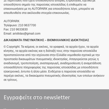
Σε περίπτωση που έχετε οποιεσδήποτε απορίες ή ερωτήσεις σχετικά με
οποιοδήποτε σημείο της παρούσας ιστοσελίδας ή επιθυμείτε να
επικοινωνήσετε με τη AUTOPARK για οποιοδήποτε λόγο, μπορείτε να
απευθυνθείτε στα ακόλουθα στοιχεία επικοινωνίας.
AUTOPARK
Τηλέφωνο: 210 9637700
Fax: 210 9633830
Email: arisfotas@gmail.com
ΔΙΚΑΙΩΜΑΤΑ ΠΝΕΥΜΑΤΙΚΗΣ – ΒΙΟΜΗΧΑΝΙΚΗΣ ΙΔΙΟΚΤΗΣΙΑΣ
© Copyright. Τα κείμενα, οι εικόνες, τα γραφικά, τα αρχεία ήχου, τα αρχεία
κίνησης, τα αρχεία εικόνας και η διάταξή τους στην παρούσα ιστοσελίδα
προστατεύονται από την ισχύουσα στην Ελλάδα νομοθεσία σχετικά με την
προστασία δικαιωμάτων πνευματικής ιδιοκτησίας. Απαγορεύεται ρητώς η
αναδιανομή, τροποποίηση, αναπαραγωγή, αναδημοσίευση ή αναμετάδοση
οποιασδήποτε πληροφορίας της παρούσας ιστοσελίδας με οποιοδήποτε
ηλεκτρονικό, έντυπο ή άλλο μέσο. Ενδέχεται η παρούσα ιστοσελίδα να
περιέχει εικόνες, τα δικαιώματα πνευματικής ιδιοκτησίας των οποίων ανήκουν
σε τρίτους.
Εγγραφείτε στο newsletter