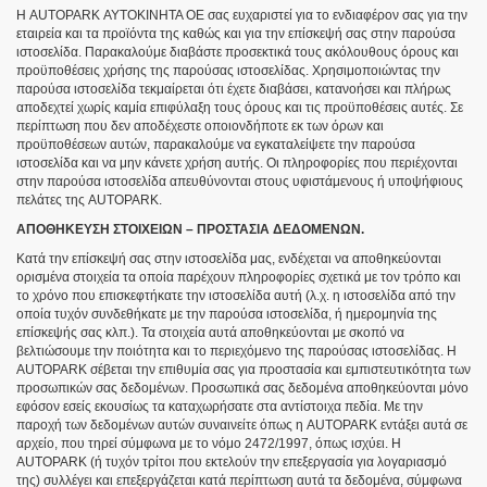
Η AUTOPARK ΑΥΤΟΚΙΝΗΤΑ OE σας ευχαριστεί για το ενδιαφέρον σας για την
εταιρεία και τα προϊόντα της καθώς και για την επίσκεψή σας στην παρούσα
ιστοσελίδα. Παρακαλούμε διαβάστε προσεκτικά τους ακόλουθους όρους και
προϋποθέσεις χρήσης της παρούσας ιστοσελίδας. Χρησιμοποιώντας την
παρούσα ιστοσελίδα τεκμαίρεται ότι έχετε διαβάσει, κατανοήσει και πλήρως
αποδεχτεί χωρίς καμία επιφύλαξη τους όρους και τις προϋποθέσεις αυτές. Σε
περίπτωση που δεν αποδέχεστε οποιονδήποτε εκ των όρων και
προϋποθέσεων αυτών, παρακαλούμε να εγκαταλείψετε την παρούσα
ιστοσελίδα και να μην κάνετε χρήση αυτής. Οι πληροφορίες που περιέχονται
στην παρούσα ιστοσελίδα απευθύνονται στους υφιστάμενους ή υποψήφιους
πελάτες της AUTOPARK.
ΑΠΟΘΗΚΕΥΣΗ ΣΤΟΙΧΕΙΩΝ – ΠΡΟΣΤΑΣΙΑ ΔΕΔΟΜΕΝΩΝ.
Κατά την επίσκεψή σας στην ιστοσελίδα μας, ενδέχεται να αποθηκεύονται
ορισμένα στοιχεία τα οποία παρέχουν πληροφορίες σχετικά με τον τρόπο και
το χρόνο που επισκεφτήκατε την ιστοσελίδα αυτή (λ.χ. η ιστοσελίδα από την
οποία τυχόν συνδεθήκατε με την παρούσα ιστοσελίδα, ή ημερομηνία της
επίσκεψής σας κλπ.). Τα στοιχεία αυτά αποθηκεύονται με σκοπό να
βελτιώσουμε την ποιότητα και το περιεχόμενο της παρούσας ιστοσελίδας. Η
AUTOPARK σέβεται την επιθυμία σας για προστασία και εμπιστευτικότητα των
προσωπικών σας δεδομένων. Προσωπικά σας δεδομένα αποθηκεύονται μόνο
εφόσον εσείς εκουσίως τα καταχωρήσατε στα αντίστοιχα πεδία. Με την
παροχή των δεδομένων αυτών συναινείτε όπως η AUTOPARK εντάξει αυτά σε
αρχείο, που τηρεί σύμφωνα με το νόμο 2472/1997, όπως ισχύει. Η
AUTOPARK (ή τυχόν τρίτοι που εκτελούν την επεξεργασία για λογαριασμό
της) συλλέγει και επεξεργάζεται κατά περίπτωση αυτά τα δεδομένα, σύμφωνα