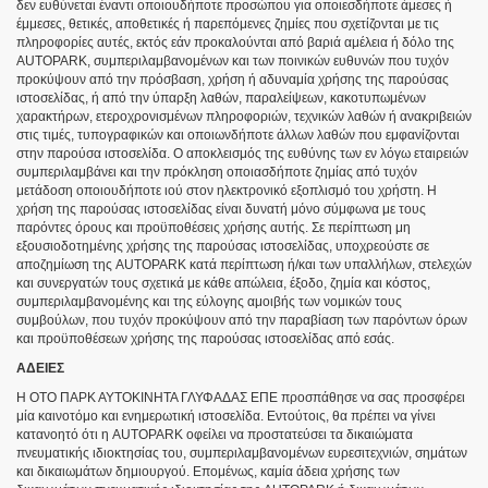
δεν ευθύνεται έναντι οποιουδήποτε προσώπου για οποιεσδήποτε άμεσες ή
έμμεσες, θετικές, αποθετικές ή παρεπόμενες ζημίες που σχετίζονται με τις
πληροφορίες αυτές, εκτός εάν προκαλούνται από βαριά αμέλεια ή δόλο της
AUTOPARK, συμπεριλαμβανομένων και των ποινικών ευθυνών που τυχόν
προκύψουν από την πρόσβαση, χρήση ή αδυναμία χρήσης της παρούσας
ιστοσελίδας, ή από την ύπαρξη λαθών, παραλείψεων, κακοτυπωμένων
χαρακτήρων, ετεροχρονισμένων πληροφοριών, τεχνικών λαθών ή ανακριβειών
στις τιμές, τυπογραφικών και οποιωνδήποτε άλλων λαθών που εμφανίζονται
στην παρούσα ιστοσελίδα. Ο αποκλεισμός της ευθύνης των εν λόγω εταιρειών
συμπεριλαμβάνει και την πρόκληση οποιασδήποτε ζημίας από τυχόν
μετάδοση οποιουδήποτε ιού στον ηλεκτρονικό εξοπλισμό του χρήστη. Η
χρήση της παρούσας ιστοσελίδας είναι δυνατή μόνο σύμφωνα με τους
παρόντες όρους και προϋποθέσεις χρήσης αυτής. Σε περίπτωση μη
εξουσιοδοτημένης χρήσης της παρούσας ιστοσελίδας, υποχρεούστε σε
αποζημίωση της AUTOPARK κατά περίπτωση ή/και των υπαλλήλων, στελεχών
και συνεργατών τους σχετικά με κάθε απώλεια, έξοδο, ζημία και κόστος,
συμπεριλαμβανομένης και της εύλογης αμοιβής των νομικών τους
συμβούλων, που τυχόν προκύψουν από την παραβίαση των παρόντων όρων
και προϋποθέσεων χρήσης της παρούσας ιστοσελίδας από εσάς.
ΑΔΕΙΕΣ
Η OTO ΠΑΡΚ ΑΥΤΟΚΙΝΗΤΑ ΓΛΥΦΑΔΑΣ ΕΠΕ προσπάθησε να σας προσφέρει
μία καινοτόμο και ενημερωτική ιστοσελίδα. Εντούτοις, θα πρέπει να γίνει
κατανοητό ότι η AUTOPARK οφείλει να προστατεύσει τα δικαιώματα
πνευματικής ιδιοκτησίας του, συμπεριλαμβανομένων ευρεσιτεχνιών, σημάτων
και δικαιωμάτων δημιουργού. Επομένως, καμία άδεια χρήσης των