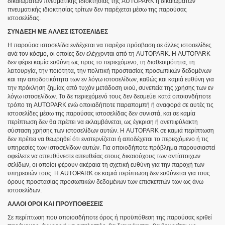
δικαιωμάτων πνευματικής ιδιοκτησίας της AUTOPARK ή δικαιωμάτων
πνευματικής ιδιοκτησίας τρίτων δεν παρέχεται μέσω της παρούσας
ιστοσελίδας.
ΣΥΝΔΕΣΗ ΜΕ ΑΛΛΕΣ ΙΣΤΟΣΕΛΙΔΕΣ
Η παρούσα ιστοσελίδα ενδέχεται να παρέχει πρόσβαση σε άλλες ιστοσελίδες
ανά τον κόσμο, οι οποίες δεν ελέγχονται από τη AUTOPARK. Η AUTOPARK
δεν φέρει καμία ευθύνη ως προς το περιεχόμενο, τη διαθεσιμότητα, τη
λειτουργία, την ποιότητα, την πολιτική προστασίας προσωπικών δεδομένων
και την αποδοτικότητα των εν λόγω ιστοσελίδων, καθώς και καμιά ευθύνη για
την πρόκληση ζημίας από τυχόν μετάδοση υιού, συνεπεία της χρήσης των εν
λόγω ιστοσελίδων. Το δε περιεχόμενό τους δεν δεσμεύει κατά οποιονδήποτε
τρόπο τη AUTOPARK ενώ οποιαδήποτε παραπομπή ή αναφορά σε αυτές τις
ιστοσελίδες μέσω της παρούσας ιστοσελίδας δεν συνιστά, και σε καμία
περίπτωση δεν θα πρέπει να εκλαμβάνεται, ως έγκριση ή ανεπιφύλακτη
σύσταση χρήσης των ιστοσελίδων αυτών. Η AUTOPARK σε καμιά περίπτωση
δεν πρέπει να θεωρηθεί ότι ενστερνίζεται ή αποδέχεται το περιεχόμενο ή τις
υπηρεσίες των ιστοσελίδων αυτών. Για οποιοδήποτε πρόβλημα παρουσιαστεί
οφείλετε να απευθύνεστε απευθείας στους δικαιούχους των αντίστοιχων
σελίδων, οι οποίοι φέρουν ακέραια τη σχετική ευθύνη για την παροχή των
υπηρεσιών τους. Η AUTOPARK σε καμιά περίπτωση δεν ευθύνεται για τους
όρους προστασίας προσωπικών δεδομένων των επισκεπτών των ως άνω
ιστοσελίδων.
ΑΛΛΟΙ ΟΡΟΙ ΚΑΙ ΠΡΟΥΠΟΘΕΣΕΙΣ
Σε περίπτωση που οποιοσδήποτε όρος ή προϋπόθεση της παρούσας κριθεί