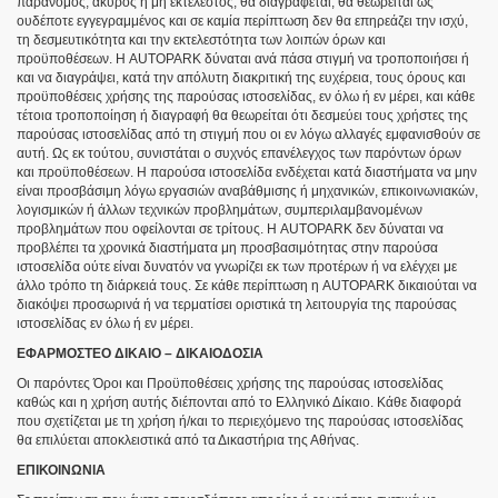
παράνομος, άκυρος ή μη εκτελεστός, θα διαγράφεται, θα θεωρείται ως
ουδέποτε εγγεγραμμένος και σε καμία περίπτωση δεν θα επηρεάζει την ισχύ,
τη δεσμευτικότητα και την εκτελεστότητα των λοιπών όρων και
προϋποθέσεων. Η AUTOPARK δύναται ανά πάσα στιγμή να τροποποιήσει ή
και να διαγράψει, κατά την απόλυτη διακριτική της ευχέρεια, τους όρους και
προϋποθέσεις χρήσης της παρούσας ιστοσελίδας, εν όλω ή εν μέρει, και κάθε
τέτοια τροποποίηση ή διαγραφή θα θεωρείται ότι δεσμεύει τους χρήστες της
παρούσας ιστοσελίδας από τη στιγμή που οι εν λόγω αλλαγές εμφανισθούν σε
αυτή. Ως εκ τούτου, συνιστάται ο συχνός επανέλεγχος των παρόντων όρων
και προϋποθέσεων. Η παρούσα ιστοσελίδα ενδέχεται κατά διαστήματα να μην
είναι προσβάσιμη λόγω εργασιών αναβάθμισης ή μηχανικών, επικοινωνιακών,
λογισμικών ή άλλων τεχνικών προβλημάτων, συμπεριλαμβανομένων
προβλημάτων που οφείλονται σε τρίτους. Η AUTOPARK δεν δύναται να
προβλέπει τα χρονικά διαστήματα μη προσβασιμότητας στην παρούσα
ιστοσελίδα ούτε είναι δυνατόν να γνωρίζει εκ των προτέρων ή να ελέγχει με
άλλο τρόπο τη διάρκειά τους. Σε κάθε περίπτωση η AUTOPARK δικαιούται να
διακόψει προσωρινά ή να τερματίσει οριστικά τη λειτουργία της παρούσας
ιστοσελίδας εν όλω ή εν μέρει.
ΕΦΑΡΜΟΣΤΕΟ ΔΙΚΑΙΟ – ΔΙΚΑΙΟΔΟΣΙΑ
Οι παρόντες Όροι και Προϋποθέσεις χρήσης της παρούσας ιστοσελίδας
καθώς και η χρήση αυτής διέπονται από το Ελληνικό Δίκαιο. Κάθε διαφορά
που σχετίζεται με τη χρήση ή/και το περιεχόμενο της παρούσας ιστοσελίδας
θα επιλύεται αποκλειστικά από τα Δικαστήρια της Αθήνας.
ΕΠΙΚΟΙΝΩΝΙΑ