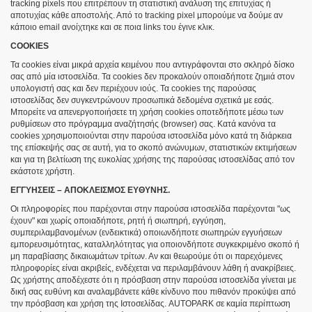
tracking pixels που επιτρέπουν τη στατιστική ανάλυση της επιτυχίας ή
αποτυχίας κάθε αποστολής. Από το tracking pixel μπορούμε να δούμε αν
κάποιο email ανοίχτηκε και σε ποια links του έγινε κλικ.
COOKIES
Τα cookies είναι μικρά αρχεία κειμένου που αντιγράφονται στο σκληρό δίσκο
σας από μία ιστοσελίδα. Τα cookies δεν προκαλούν οποιαδήποτε ζημιά στον
υπολογιστή σας και δεν περιέχουν ιούς. Τα cookies της παρούσας
ιστοσελίδας δεν συγκεντρώνουν προσωπικά δεδομένα σχετικά με εσάς.
Μπορείτε να απενεργοποιήσετε τη χρήση cookies οποτεδήποτε μέσω των
ρυθμίσεων στο πρόγραμμα αναζήτησής (browser) σας. Κατά κανόνα τα
cookies χρησιμοποιούνται στην παρούσα ιστοσελίδα μόνο κατά τη διάρκεια
της επίσκεψής σας σε αυτή, για το σκοπό ανώνυμων, στατιστικών εκτιμήσεων
και για τη βελτίωση της ευκολίας χρήσης της παρούσας ιστοσελίδας από τον
εκάστοτε χρήστη.
ΕΓΓΥΗΣΕΙΣ – ΑΠΟΚΛΕΙΣΜΟΣ ΕΥΘΥΝΗΣ.
Οι πληροφορίες που παρέχονται στην παρούσα ιστοσελίδα παρέχονται "ως
έχουν" και χωρίς οποιαδήποτε, ρητή ή σιωπηρή, εγγύηση,
συμπεριλαμβανομένων (ενδεικτικά) οποιωνδήποτε σιωπηρών εγγυήσεων
εμπορευσιμότητας, καταλληλότητας για οποιονδήποτε συγκεκριμένο σκοπό ή
μη παραβίασης δικαιωμάτων τρίτων. Αν και θεωρούμε ότι οι παρεχόμενες
πληροφορίες είναι ακριβείς, ενδέχεται να περιλαμβάνουν λάθη ή ανακρίβειες.
Ως χρήστης αποδέχεστε ότι η πρόσβαση στην παρούσα ιστοσελίδα γίνεται με
δική σας ευθύνη και αναλαμβάνετε κάθε κίνδυνο που πιθανόν προκύψει από
την πρόσβαση και χρήση της Ιστοσελίδας. AUTOPARK σε καμία περίπτωση