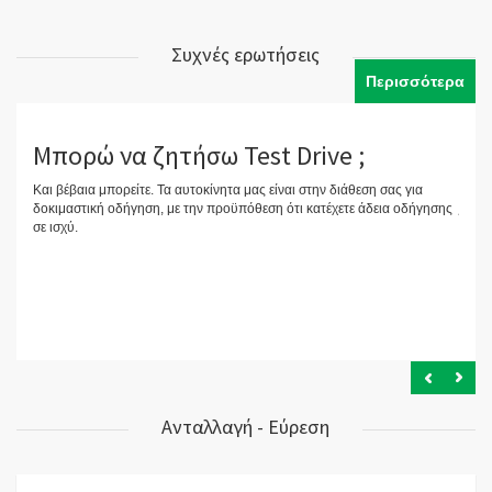
Συχνές ερωτήσεις
Περισσότερα
 το
Μπορώ να ζητήσω Test Drive ;
Πρ
χώ
Και βέβαια μπορείτε. Τα αυτοκίνητα μας είναι στην διάθεση σας για
δοκιμαστική οδήγηση, με την προϋπόθεση ότι κατέχετε άδεια οδήγησης
Όχι β
σε ισχύ.
υποδε
από τ
Ανταλλαγή - Εύρεση