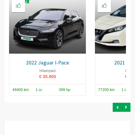
2022 Jaguar I-Pace
2021 Nis
Ηλεκτρικό
Ηλεκτ
€ 35.900
€ 14
49400 km
1 cc
399 hp
77200 km
1 cc