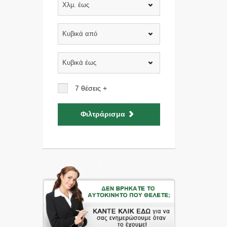
Χλμ. έως
Κυβικά από
Κυβικά έως
7 θέσεις +
Φιλτράρισμα