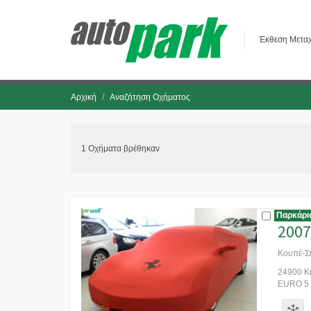
Έκθεση Μεταχ
Αρχική
Αναζήτηση Οχήματος
1 Οχήματα βρέθηκαν
Παρκάρι
2007
Κουπέ-Σ
24900 Km
EURO 5