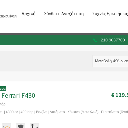
Αρχική
Σύνθετη Αναζήτηση
Συχνές Ερωτήσεις
ειρισμένων
210 9637700
Μεταβολή Φθίνουσ
σμα
 Ferrari F430
€ 129.
πόρ
. | 4300 cc | 490 bhp | Βενζίνη | Αυτόματο | Κόκκινο (Μεταλλικό) | Πισωκίνητο (Rwd)