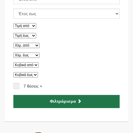
7 θέσεις +
Φιλτράρισμα