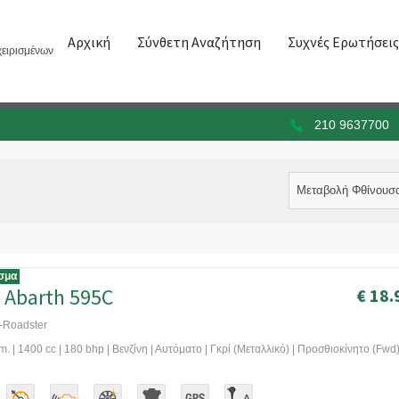
Αρχική
Σύνθετη Αναζήτηση
Συχνές Ερωτήσεις
ειρισμένων
210 9637700
Μεταβολή Φθίνουσ
σμα
 Abarth 595C
€ 18.
-Roadster
. | 1400 cc | 180 bhp | Βενζίνη | Αυτόματο | Γκρί (Μεταλλικό) | Προσθιοκίνητο (Fwd)