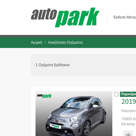
Έκθεση Μεταχ
Αρχική
Αναζήτηση Οχήματος
1 Οχήματα βρέθηκαν
Παρκάρι
2019
Κάμπριο
76800 Km
6d-temp