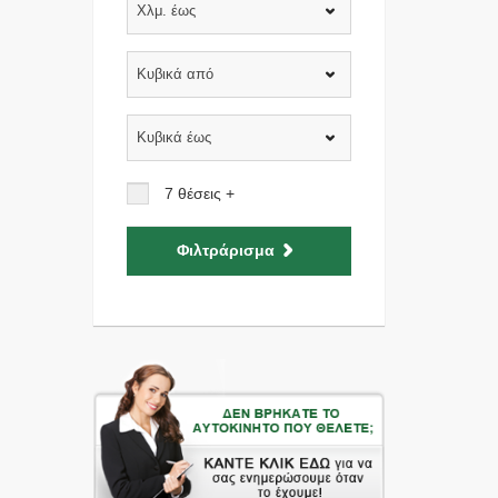
Χλμ. έως
Κυβικά από
Κυβικά έως
7 θέσεις +
Φιλτράρισμα