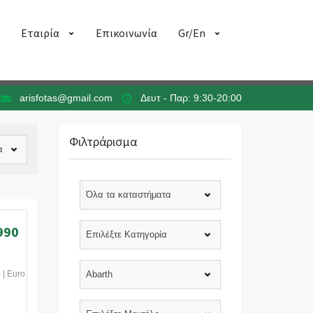
Εταιρία
Επικοινωνία
Gr/En
arisfotas@gmail.com
Δευτ - Παρ: 9:30-20:00
Φιλτράρισμα
α
Όλα τα καταστήματα
990
Επιλέξτε Κατηγορία
 | Euro
Abarth