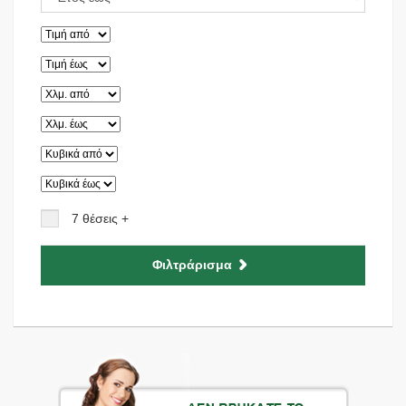
7 θέσεις +
Φιλτράρισμα