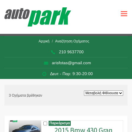
Togg
navi
Αρχική
Αναζήτηση Οχήματος
210 9637700
arisfotas@gmail.com
Δευτ - Παρ: 9:30-20:00
3 Οχήματα βρέθηκαν
Παρκάρισμα
2015 Bmw 430 Gran