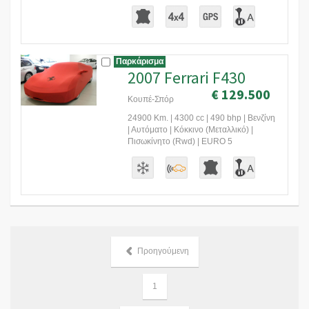
Παρκάρισμα
2007 Ferrari F430
€ 129.500
Κουπέ-Σπόρ
24900 Km. | 4300 cc | 490 bhp | Βενζίνη
| Αυτόματο | Κόκκινο (Μεταλλικό) |
Πισωκίνητο (Rwd) | EURO 5
Προηγούμενη
1