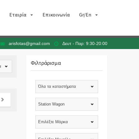
Εταιρία
Επικοινωνία
Gr/En
arisfotas@gmail.com
Δευτ - Παρ: 9:30-20:00
Φιλτράρισμα
α
Όλα τα καταστήματα
Station Wagon
Επιλέξτε Μάρκα