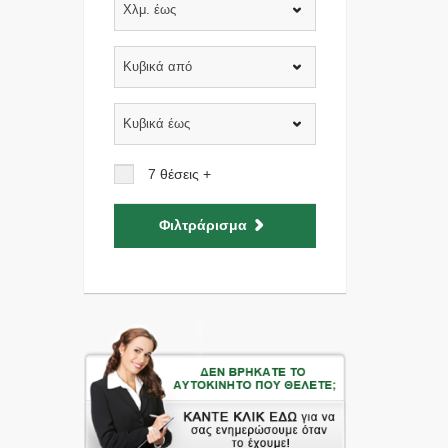
Χλμ. έως
Κυβικά από
Κυβικά έως
7 θέσεις +
Φιλτράρισμα