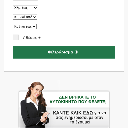
7 θέσεις +
Φιλτράρισμα