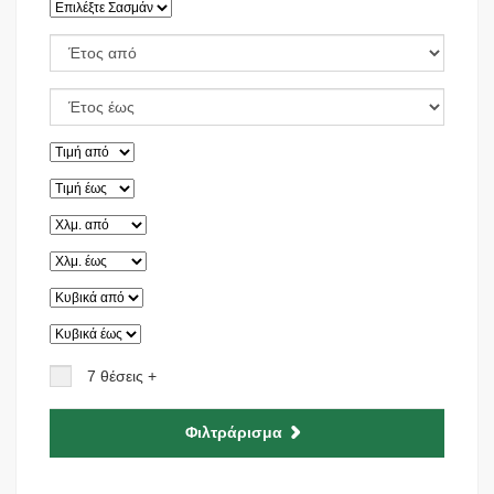
7 θέσεις +
Φιλτράρισμα