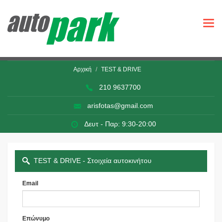
Togg
navi
Αρχική
TEST & DRIVE
210 9637700
arisfotas@gmail.com
Δευτ - Παρ: 9:30-20:00
TEST & DRIVE - Στοιχεία αυτοκινήτου
Email
Επώνυμο